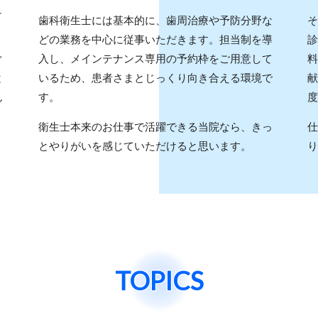
ュ
歯科衛生士には基本的に、歯周治療や予防分野な
そ
どの業務を中心に従事いただきます。担当制を導
診
ぐ
入し、メインテナンス専用の予約枠をご用意して
料
と
いるため、患者さまとじっくり向き合える環境で
献
ん
す。
度
衛生士本来のお仕事で活躍できる当院なら、きっ
仕
とやりがいを感じていただけると思います。
り
TOPICS