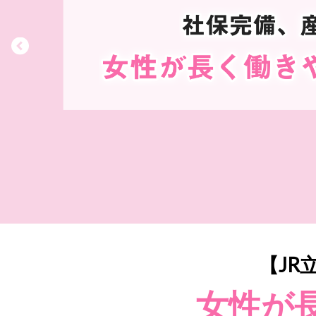
【JR
女性が