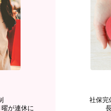
制
社保完
月曜が連休に