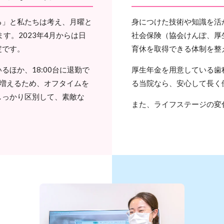
る」と私たちは考え、月曜と
身につけた技術や知識を活
す。2023年4月からは日
社会保険（協会けんぽ、厚
定です。
育休を取得できる体制を整
ほか、18:00台に退勤で
厚生年金を用意している歯
が増えるため、オフタイムを
る当院なら、安心して長く
しっかり区別して、素敵な
また、ライフステージの変